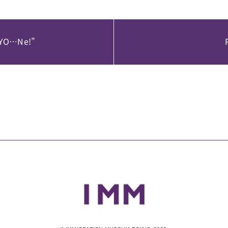
 BYO…Ne!”