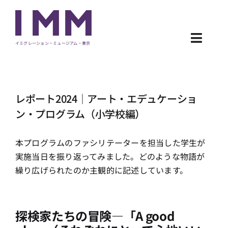
Skip
to
content
Toggl
イミグレーション・ミュージアム・東京
Navig
NEWS
レポート2024｜アート・エデュケーショ
EXHIBITION
ン・プログラム（小学校編）
PROGRAM
本プログラムのファシリテーターを担当した学生が
実施当日を振り返ってみました。どのような物語が
ARCHIVE
繰り広げられたのか主観的に記述しています。
ABOUT
探検家たちの冒険―「A good
CONTACT